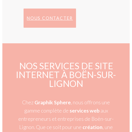
NOUS CONTACTER
NOS SERVICES DE SITE
INTERNET À BOËN-SUR-
LIGNON
Chez
Graphik Sphere
, nous offrons une
gamme complète de
services web
aux
entrepreneurs et entreprises de Boën-sur-
Lignon. Que ce soit pour une
création
, une