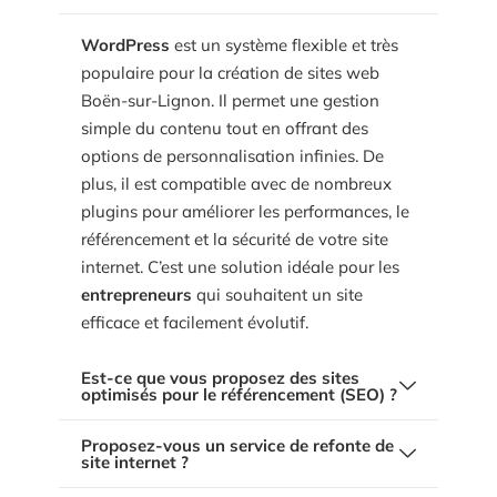
que ce soit pour des
sites vitrines
afin de
présenter vos services ou des
sites e-
WordPress
est un système flexible et très
commerce
pour vendre vos produits en
populaire pour la création de sites web
ligne. Nous utilisons principalement
Boën-sur-Lignon. Il permet une gestion
WordPress
, mais nous pouvons également
simple du contenu tout en offrant des
développer en
HTML, CSS
et
JavaScript
options de personnalisation infinies. De
pour des besoins plus spécifiques. Chaque
plus, il est compatible avec de nombreux
projet est conçu pour être performant et
plugins pour améliorer les performances, le
adapté à vos attentes.
référencement et la sécurité de votre site
internet. C’est une solution idéale pour les
entrepreneurs
qui souhaitent un site
efficace et facilement évolutif.
Est-ce que vous proposez des sites
optimisés pour le référencement (SEO) ?
Proposez-vous un service de refonte de
Oui, chaque site internet que nous
site internet ?
concevons est optimisé pour le