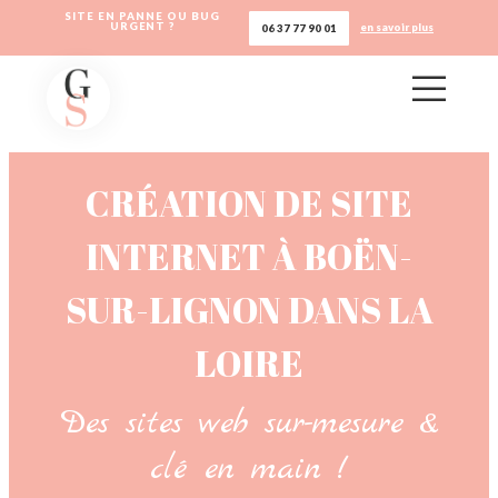
SITE EN PANNE OU BUG
URGENT ?
en savoir plus
06 37 77 90 01
CRÉATION DE SITE
INTERNET À BOËN-
SUR-LIGNON DANS LA
LOIRE
Des sites web sur-mesure &
clé en main !