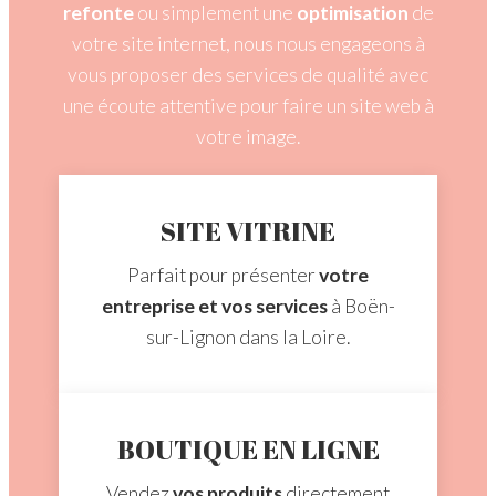
refonte
ou simplement une
optimisation
de
votre site internet, nous nous engageons à
vous proposer des services de qualité avec
une écoute attentive pour faire un site web à
votre image.
SITE VITRINE
Parfait pour présenter
votre
entreprise et vos services
à Boën-
sur-Lignon dans la Loire.
BOUTIQUE EN LIGNE
Vendez
vos produits
directement