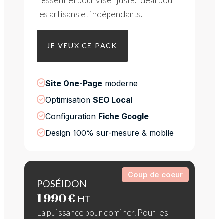
L’essentiel pour viser juste. Idéal pour
les artisans et indépendants.
JE VEUX CE PACK
Site One-Page
 moderne
Optimisation 
SEO Local
Configuration 
Fiche Google
Design 100% sur-mesure & mobile
Coup de coeur
POSÉIDON
1 990 €
HT
La puissance pour dominer. Pour les