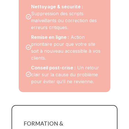
Nettoyage & sécurité : 
Suppression des scripts 
malveillants ou correction des 
erreurs critiques.
Remise en ligne :
 Action 
prioritaire pour que votre site 
soit à nouveau accessible à vos 
clients.
Conseil post-crise :
 Un retour 
clair sur la cause du problème 
pour éviter qu’il ne revienne.
FORMATION &