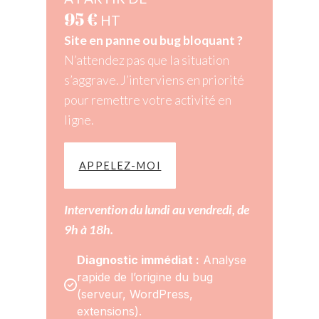
95 €
HT
Site en panne ou bug bloquant ?
N’attendez pas que la situation
s’aggrave. J’interviens en priorité
pour remettre votre activité en
ligne.
APPELEZ-MOI
Intervention du lundi au vendredi, de
9h à 18h.
Diagnostic immédiat :
 Analyse 
rapide de l’origine du bug 
(serveur, WordPress, 
extensions).