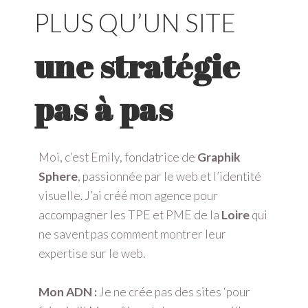
PLUS QU’UN SITE
une stratégie
pas à pas
Moi, c’est Emily, fondatrice de
Graphik
Sphere
, passionnée par le web et l’identité
visuelle. J’ai créé mon agence pour
accompagner les TPE et PME de la
Loire
qui
ne savent pas comment montrer leur
expertise sur le web.
Mon ADN :
Je ne crée pas des sites ‘pour