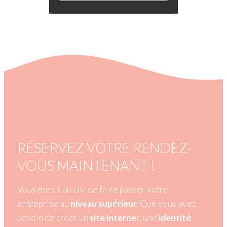
RÉSERVEZ VOTRE RENDEZ-
VOUS MAINTENANT !
Vous êtes à un clic de faire passer votre
entreprise au
niveau supérieur
. Que vous ayez
besoin de créer un
site interne
t, une
identité