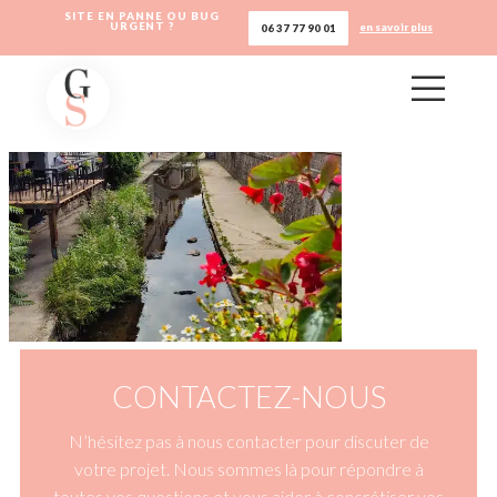
SITE EN PANNE OU BUG
URGENT ?
en savoir plus
06 37 77 90 01
CONTACTEZ-NOUS
N’hésitez pas à nous contacter pour discuter de
votre projet. Nous sommes là pour répondre à
toutes vos questions et vous aider à concrétiser vos