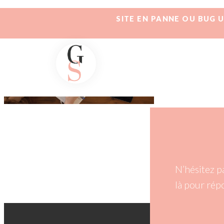
SITE EN PANNE OU BUG 
N’hésitez p
là pour rép