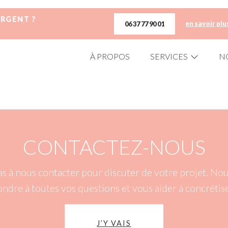
URGENT ?
en savoir plu
06 37 77 90 01
À PROPOS
SERVICES
N
CONTACTEZ-NOUS
as à nous contacter pour discuter de votre projet. N
ondre à toutes vos questions et vous aider à concrétise
J’Y VAIS