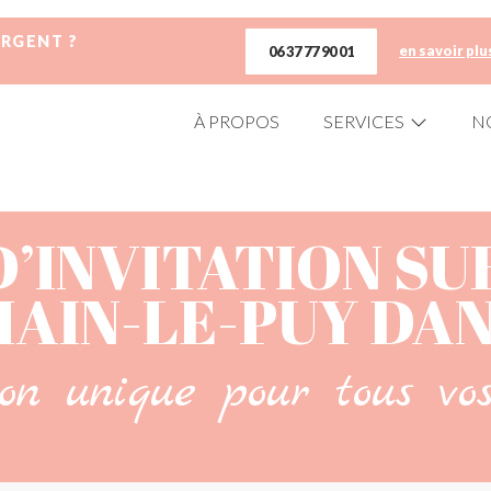
URGENT ?
en savoir plu
06 37 77 90 01
À PROPOS
SERVICES
N
D’INVITATION SU
AIN-LE-PUY DAN
ion unique pour tous vo