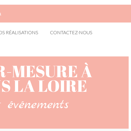
s
OS RÉALISATIONS
CONTACTEZ-NOUS
R-MESURE À
S LA LOIRE
s événements