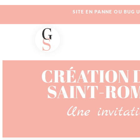
SITE EN PANNE OU BUG 
CRÉATION 
SAINT-ROM
Une invitat