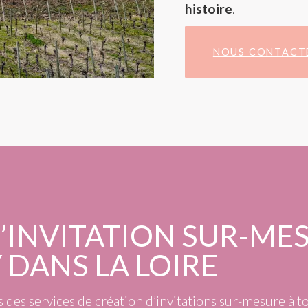
histoire
.
NOUS CONTACT
’INVITATION SUR-MES
 DANS LA LOIRE
s des services de création d’invitations sur-mesure à to