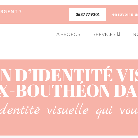
URGENT ?
en savoir plu
06 37 77 90 01
À PROPOS
SERVICES
N
N D’IDENTITÉ VI
X-BOUTHÉON DAN
dentité visuelle qui vou