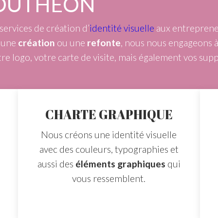
OUTHÉON
services de création d’
identité visuelle
aux entreprene
r une
création
ou une
refonte
, nous nous engageons à
re logo, votre carte de visite, mais également vos su
CHARTE GRAPHIQUE
Nous créons une identité visuelle
avec des couleurs, typographies et
aussi des
éléments graphiques
qui
vous ressemblent.