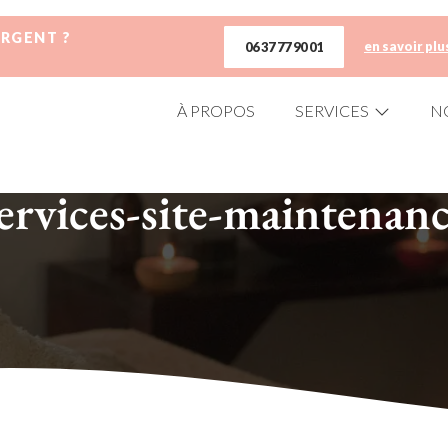
URGENT ?
en savoir plu
06 37 77 90 01
À PROPOS
SERVICES
N
ervices-site-maintenan