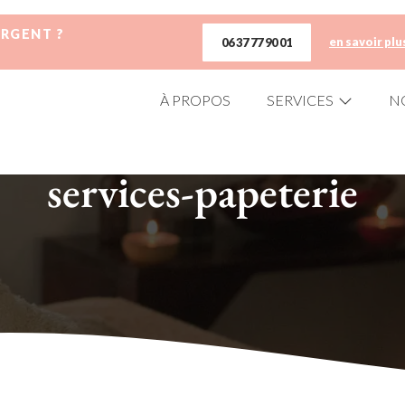
URGENT ?
en savoir plu
06 37 77 90 01
À PROPOS
SERVICES
N
services-papeterie