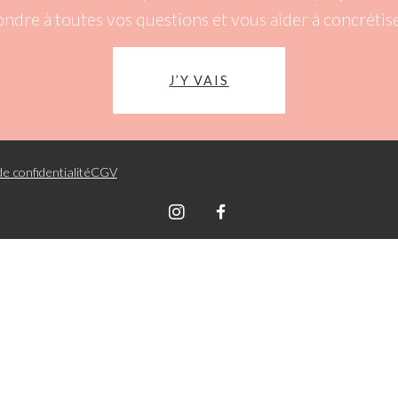
ondre à toutes vos questions et vous aider à concrétise
J’Y VAIS
de confidentialité
CGV
Graphik Sph