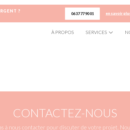
URGENT ?
en savoir plu
06 37 77 90 01
À PROPOS
SERVICES
N
CONTACTEZ-NOUS
as à nous contacter pour discuter de votre projet. N