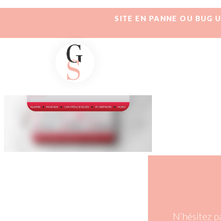
SITE EN PANNE OU BUG 
N’hésitez p