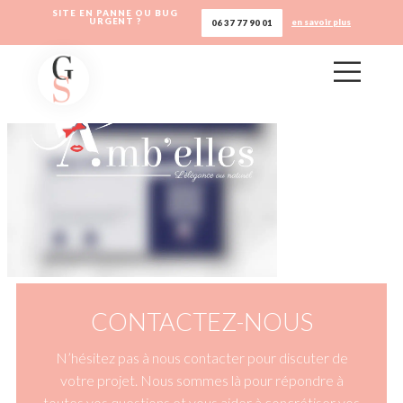
SITE EN PANNE OU BUG
URGENT ?
en savoir plus
06 37 77 90 01
CONTACTEZ-NOUS
N’hésitez pas à nous contacter pour discuter de
votre projet. Nous sommes là pour répondre à
toutes vos questions et vous aider à concrétiser vos