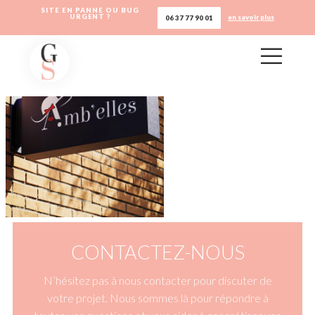
SITE EN PANNE OU BUG
URGENT ?
en savoir plus
06 37 77 90 01
CONTACTEZ-NOUS
N’hésitez pas à nous contacter pour discuter de
votre projet. Nous sommes là pour répondre à