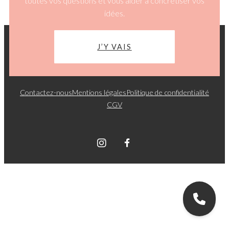
toutes vos questions et vous aider à concrétiser vos
idées.
J’Y VAIS
Contactez-nous
Mentions légales
Politique de confidentialité
CGV
Graphik Sphere © 2026. Tous droits réservés