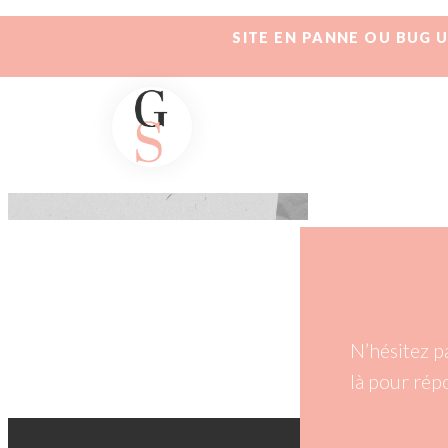
SITE EN PANNE OU BUG 
N’hésitez p
là pour rép