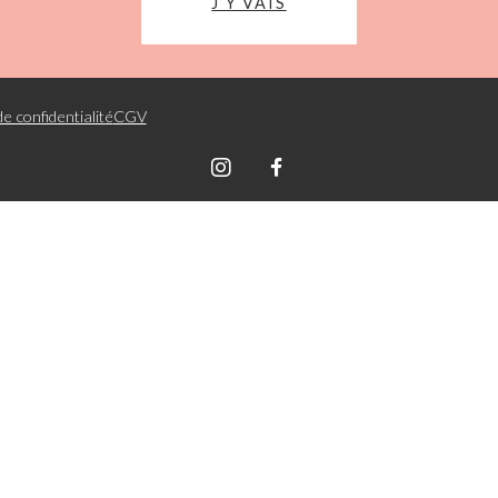
J’Y VAIS
de confidentialité
CGV
Graphik Sph