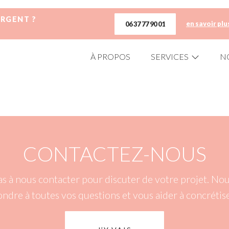
URGENT ?
en savoir plu
06 37 77 90 01
À PROPOS
SERVICES
N
CONTACTEZ-NOUS
as à nous contacter pour discuter de votre projet. N
ondre à toutes vos questions et vous aider à concrétise