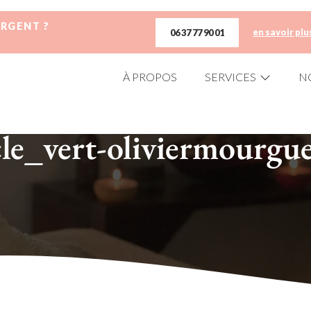
URGENT ?
en savoir plu
06 37 77 90 01
À PROPOS
SERVICES
N
cle_vert-oliviermourgu