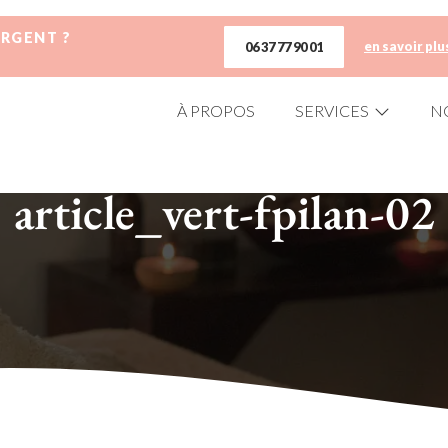
URGENT ?
en savoir plu
06 37 77 90 01
À PROPOS
SERVICES
N
article_vert-fpilan-02